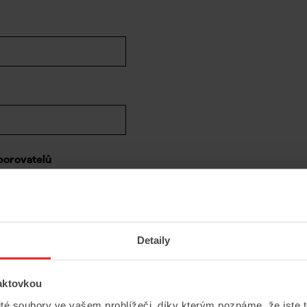
porovatelů
Detaily
aktovkou
ité soubory ve vašem prohlížeči, díky kterým poznáme, že jste 