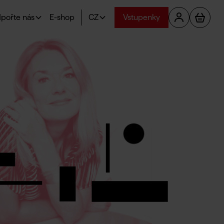
pořte nás
E-shop
CZ
Vstupenky