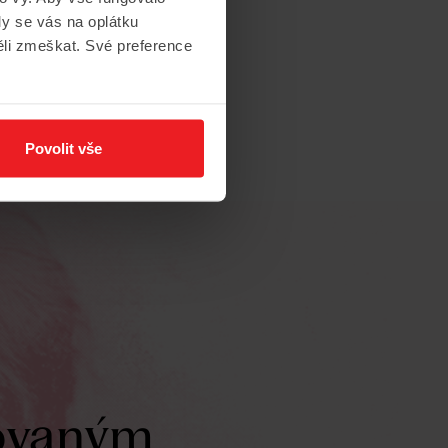
y se vás na oplátku
ěli zmeškat. Své preference
Povolit vše
ovaným