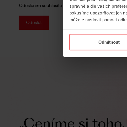
Odesláním souhlasíte se
Zásadami zpracování osobní
správně a dle vašich prefer
pokusíme upozorňovat jen na
můžete nastavit pomocí odka
Odmítnout
„Ceníme
si
toho,