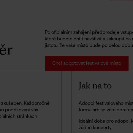
Po oficiálním zahájení předprodeje vstup
které budete chtít navštívit a zakoupit na
ěr
jistotu, že vaše místo bude po celou dobu
Chci adoptovat festivalové místo
Jak na to
 a zkušeben. Každoročně
Adopci festivalového mí
ako poděkování vás
formuláře se vám obrate
iálních stránkách
Ideální doba pro adopci j
žádné koncerty.