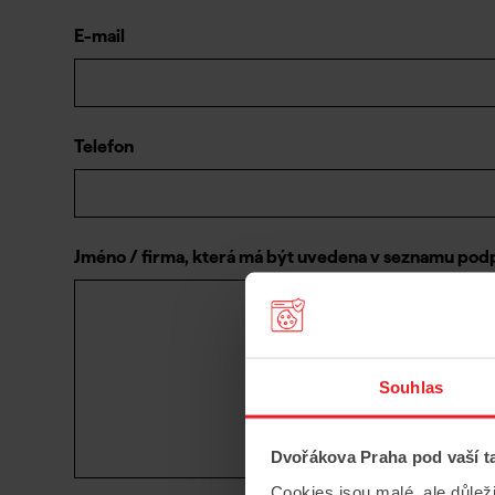
E-mail
Telefon
Jméno / firma, která má být uvedena v seznamu pod
Souhlas
Dvořákova Praha pod vaší t
Cookies jsou malé, ale důlež