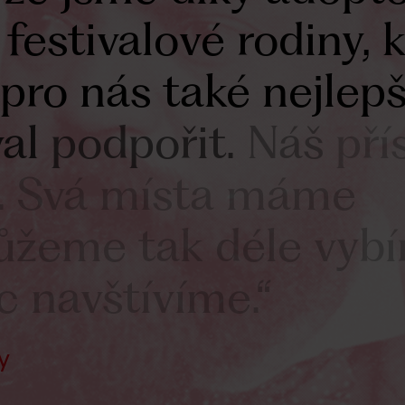
festivalové
rodiny,
k
pro
nás
také
nejlepš
val
podpořit.
Náš
pří
.
Svá
místa
máme
ůžeme
tak
déle
vybí
c
navštívíme.“
y