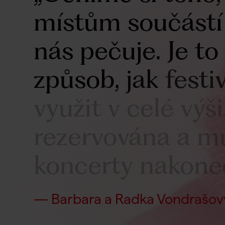
místům
součástí
nás
pečuje.
Je
to
způsob,
jak
festi
využit
v
celé
výši
rezervována
a
m
koncerty
nakone
— Barbara a Radka Vondrašov