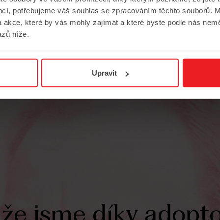
ch údajů
.
encí, potřebujeme váš souhlas se zpracováním těchto souborů. M
 akce, které by vás mohly zajímat a které byste podle nás nem
zů níže.
Upravit
že
jsme
díky
adopt