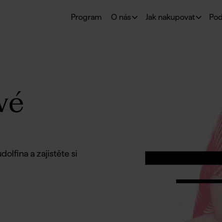
Program
O nás
Jak nakupovat
Pod
vé
olfina a zajistěte si