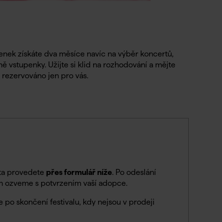
enek získáte dva měsíce navíc na výběr koncertů,
 ně vstupenky. Užijte si klid na rozhodování a mějte
 rezervováno jen pro vás.
sta provedete
přes formulář níže
. Po odeslání
m ozveme s potvrzením vaší adopce.
e po skončení festivalu, kdy nejsou v prodeji