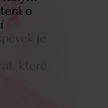
terá
o
í
spěvek
je
rat,
které