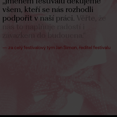
„Jménem
festivalu
děkujeme
všem,
kteří
se
nás
rozhodli
podpořit
v
naší
práci.
Věřte,
že
nás
to
naplňuje
radostí
i
závazkem
do
budoucna.“
— za celý festivalový tým Jan Simon, ředitel festivalu