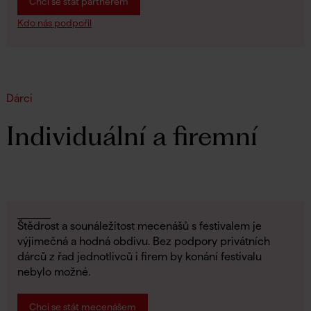
Chci se stát partnerem
Kdo nás podpořil
Dárci
Individuální a firemní
Štědrost a sounáležitost mecenášů s festivalem je
výjimečná a hodná obdivu. Bez podpory privátních
dárců z řad jednotlivců i firem by konání festivalu
nebylo možné.
Chci se stát mecenášem