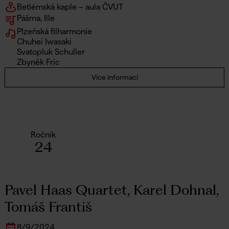
Betlémská kaple – aula ČVUT
Pášma, Ille
Plzeňská filharmonie
Chuhei Iwasaki
Svatopluk Schuller
Zbyněk Fric
Více informací
Ročník
24
Pavel Haas Quartet, Karel Dohnal,
Tomáš Františ
8
/
9
/
2024