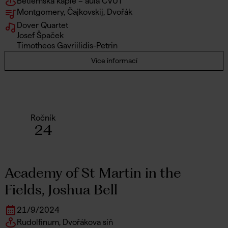
Betlémská kaple – aula ČVUT
Montgomery, Čajkovskij, Dvořák
Dover Quartet
Josef Špaček
Timotheos Gavriilidis-Petrin
Více informací
Ročník
24
Academy of St Martin in the
Fields, Joshua Bell
21
/
9
/
2024
Rudolfinum, Dvořákova síň