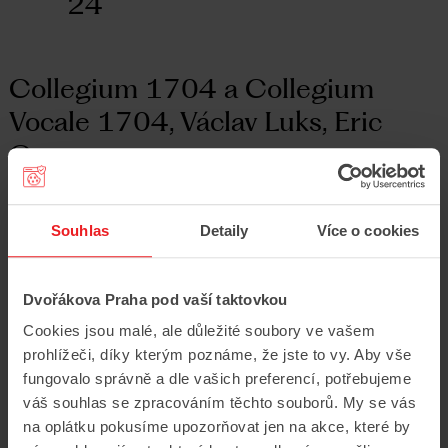
24
Collegium 1704 a Collegium
Vocale 1704, Václav Luks, Eric
Guo
15
/
9
/
2024
Rudolfinum, Dvořákova síň
Souhlas
Detaily
Více o cookies
Dvořák, Kalivoda
Collegium 1704 a Collegium Vocale 1704
Václav Luks
Dvořákova Praha pod vaší taktovkou
Eric Guo
Cookies jsou malé, ale důležité soubory ve vašem
Více informací
prohlížeči, díky kterým poznáme, že jste to vy. Aby vše
fungovalo správně a dle vašich preferencí, potřebujeme
váš souhlas se zpracováním těchto souborů. My se vás
na oplátku pokusíme upozorňovat jen na akce, které by