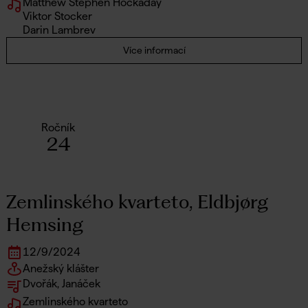
Matthew Stephen Hockaday
Viktor Stocker
Darin Lambrev
Více informací
Ročník
24
Zemlinského kvarteto, Eldbjørg
Hemsing
12
/
9
/
2024
Anežský klášter
Dvořák, Janáček
Zemlinského kvarteto