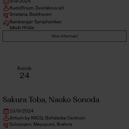
9
/
9
/
2024
Rudolfinum, Dvořákova síň
Smetana, Beethoven
Bamberger Symphoniker
Jakub Hrůša
Více informací
Ročník
24
Sakura Toba, Naoko Sonoda
10
/
9
/
2024
Artium by KKCG, Bořislavka Centrum
Schumann, Mayuzumi, Brahms