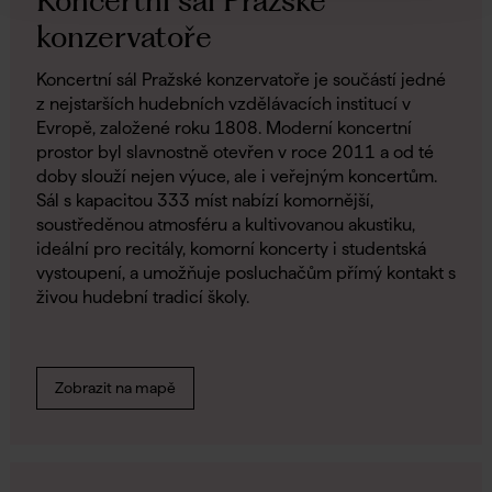
Koncertní sál Pražské
konzervatoře
Koncertní sál Pražské konzervatoře je součástí jedné
z nejstarších hudebních vzdělávacích institucí v
Evropě, založené roku 1808. Moderní koncertní
prostor byl slavnostně otevřen v roce 2011 a od té
doby slouží nejen výuce, ale i veřejným koncertům.
Sál s kapacitou 333 míst nabízí komornější,
soustředěnou atmosféru a kultivovanou akustiku,
ideální pro recitály, komorní koncerty i studentská
vystoupení, a umožňuje posluchačům přímý kontakt s
živou hudební tradicí školy.
Zobrazit na mapě