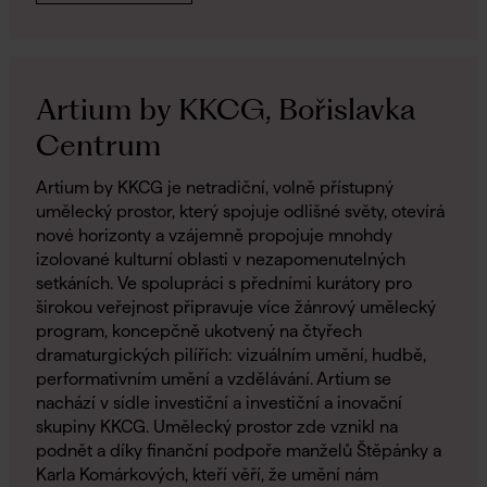
Artium by KKCG, Bořislavka
Centrum
Artium by KKCG je netradiční, volně přístupný
umělecký prostor, který spojuje odlišné světy, otevírá
nové horizonty a vzájemně propojuje mnohdy
izolované kulturní oblasti v nezapomenutelných
setkáních. Ve spolupráci s předními kurátory pro
širokou veřejnost připravuje více žánrový umělecký
program, koncepčně ukotvený na čtyřech
dramaturgických pilířích: vizuálním umění, hudbě,
performativním umění a vzdělávání. Artium se
nachází v sídle investiční a investiční a inovační
skupiny KKCG. Umělecký prostor zde vznikl na
podnět a díky finanční podpoře manželů Štěpánky a
Karla Komárkových, kteří věří, že umění nám