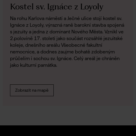
Kostel sv. Ignáce z Loyoly
Na rohu Karlova náměstí a Ječné ulice stojí kostel sv.
Ignáce z Loyoly, výrazná raně barokní stavba spojená
s jezuity a jedna z dominant Nového Města. Vznikl ve
2.polovině 17. století jako součást rozsáhlé jezuitské
koleje, dnešního areálu Všeobecné fakultní
nemocnice, a dodnes zaujme bohatě zdobeným
průčelím i sochou sv. Ignáce. Celý areál je chráněn
jako kulturní památka.
Zobrazit na mapě