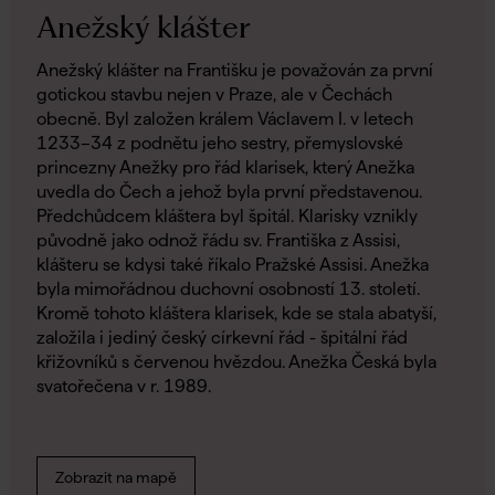
Anežský klášter
Anežský klášter na Františku je považován za první
gotickou stavbu nejen v Praze, ale v Čechách
obecně. Byl založen králem Václavem I. v letech
1233–34 z podnětu jeho sestry, přemyslovské
princezny Anežky pro řád klarisek, který Anežka
uvedla do Čech a jehož byla první představenou.
Předchůdcem kláštera byl špitál. Klarisky vznikly
původně jako odnož řádu sv. Františka z Assisi,
klášteru se kdysi také říkalo Pražské Assisi. Anežka
byla mimořádnou duchovní osobností 13. století.
Kromě tohoto kláštera klarisek, kde se stala abatyší,
založila i jediný český církevní řád - špitální řád
křižovníků s červenou hvězdou. Anežka Česká byla
svatořečena v r. 1989.
Zobrazit na mapě