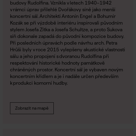
budovy Rudolfina. Vznikla v letech 1940–1942
v rámci úprav přilehlé Dvořákovy síně jako menší
koncertní sál. Architekti Antonín Engel a Bohumír
Kozák se při výzdobě interiéru inspirovali původním
stylem Josefa Zítka a Josefa Schultze, a proto Sukova
síň dokonale zapadá do původní kompozice budovy.
Při posledních úpravách podle návrhu arch. Petra
Hrůši byly v roce 2015 vylepšeny akustické vlastnosti
sálu a jeho propojení s dvoranou Rudolfina při
respektování historické hodnoty památkově
chráněných prostor. Koncertní sál je vybaven novým
koncertním křídlem a je i nadále určen především
k produkci komorní hudby.
Zobrazit na mapě