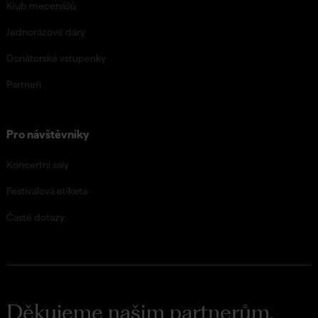
Klub mecenášů
Jednorázové dary
Donátorské vstupenky
Partneři
Pro návštěvníky
Koncertní sály
Festivalová etiketa
Časté dotazy
Děkujeme našim partnerům,