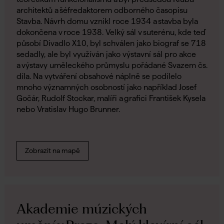
architektů a šéfredaktorem odborného časopisu
Stavba. Návrh domu vznikl roce 1934 a stavba byla
dokončena v roce 1938. Velký sál v suterénu, kde teď
působí Divadlo X10, byl schválen jako biograf se 718
sedadly, ale byl využíván jako výstavní sál pro akce
a výstavy uměleckého průmyslu pořádané Svazem čs.
díla. Na vytváření obsahové náplně se podílelo
mnoho významných osobností jako například Josef
Gočár, Rudolf Stockar, malíři a grafici František Kysela
nebo Vratislav Hugo Brunner.
Zobrazit na mapě
Akademie múzických