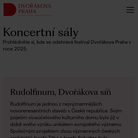
Koncertní sály
Prohlédněte si, kde se odehrává festival Dvořákova Praha v
roce 2025.
Rudolfinum, Dvořákova síň
Rudolfinum je jednou z nejvýznamnějších
novorenesančních staveb v České republice. Svým
pojetím víceúčelového kulturního domu bylo již v
době svého vzniku unikátem evropského významu.
Společným projektem dvou významných českých
architektů Josefa Zítka a Josefa Schultze byla