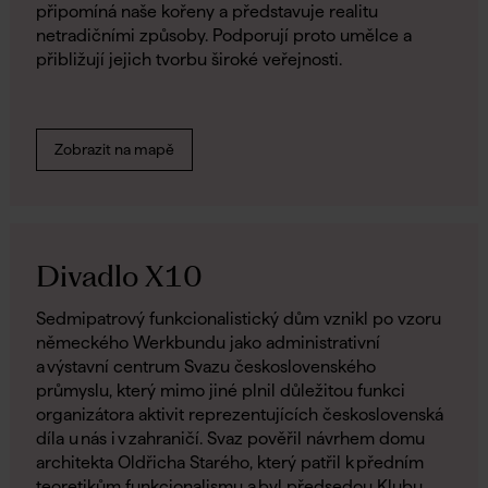
připomíná naše kořeny a představuje realitu
netradičními způsoby. Podporují proto umělce a
přibližují jejich tvorbu široké veřejnosti.
Zobrazit na mapě
Divadlo X10
Sedmipatrový funkcionalistický dům vznikl po vzoru
německého Werkbundu jako administrativní
a výstavní centrum Svazu československého
průmyslu, který mimo jiné plnil důležitou funkci
organizátora aktivit reprezentujících československá
díla u nás i v zahraničí. Svaz pověřil návrhem domu
architekta Oldřicha Starého, který patřil k předním
teoretikům funkcionalismu a byl předsedou Klubu