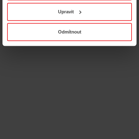
ů
Upravit
Odmítnout