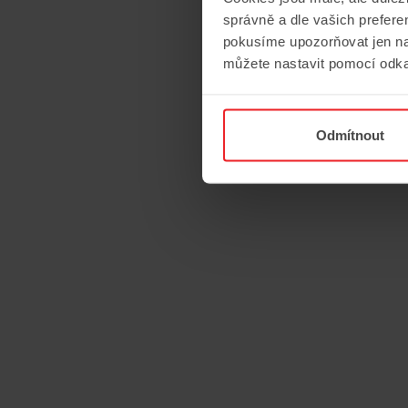
správně a dle vašich prefer
pokusíme upozorňovat jen na
můžete nastavit pomocí odka
Adam
Odmítnout
Klánský /
Ivan Kláns