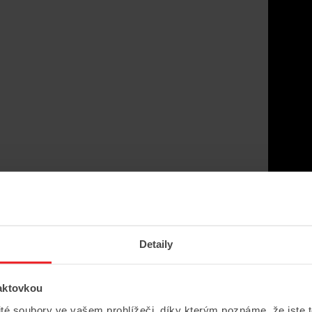
 na
e
Detaily
aktovkou
ité soubory ve vašem prohlížeči, díky kterým poznáme, že jste 