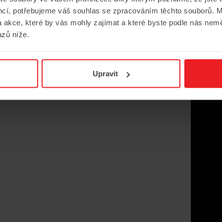
encí, potřebujeme váš souhlas se zpracováním těchto souborů. M
 akce, které by vás mohly zajímat a které byste podle nás nem
zů níže.
Upravit
ký.