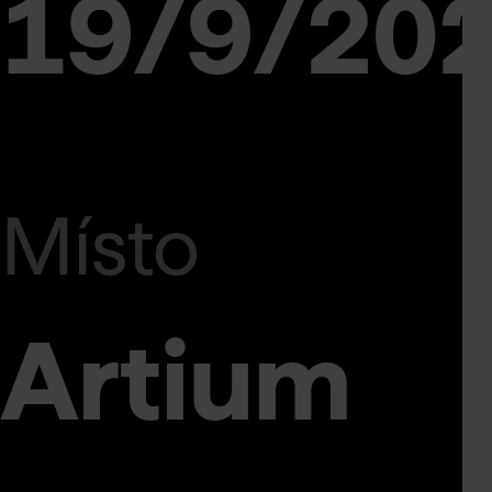
k,
19/9/20
Místo
Artium