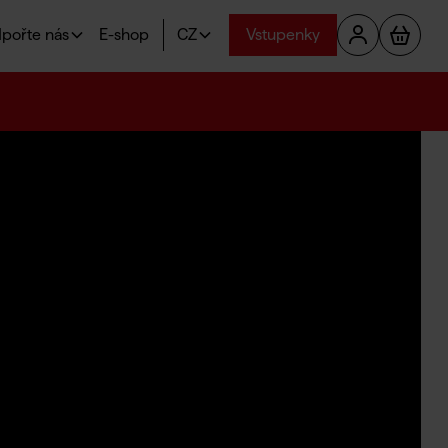
pořte nás
E-shop
CZ
Vstupenky