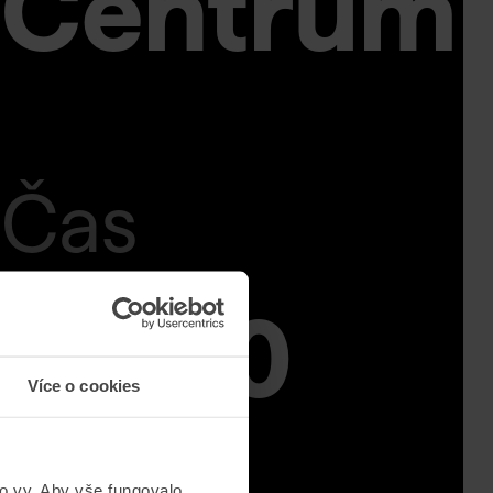
Centrum
Čas
18.00
Více o cookies
to vy. Aby vše fungovalo