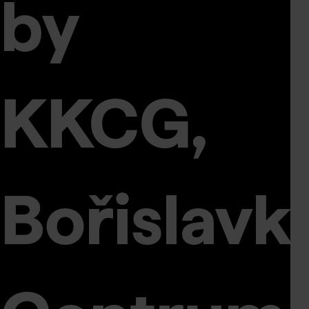
k
by
KKCG,
Bořislavk