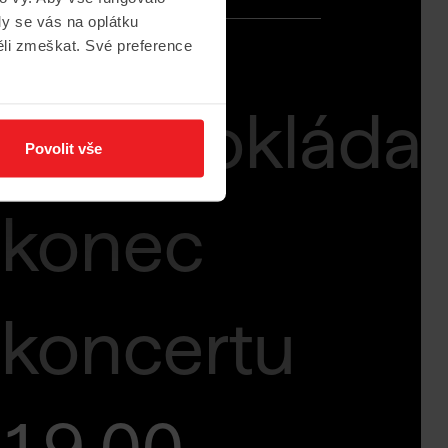
y se vás na oplátku
ěli zmeškat. Své preference
Předpokláda
Povolit vše
konec
koncertu
19.00