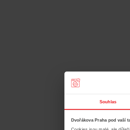
cyklus
koncertů
Bořislavc
Souhlas
spojení
Dvořákova Praha pod vaší t
Cookies jsou malé, ale důlež