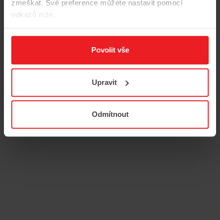
zmeškat. Své preference můžete nastavit pomocí
odkazů níže.
Povolit vše
Upravit
str
Odmítnout