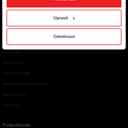
Věrnostní program
Upravit
Studentský speciál
Odmítnout
O nás
O festivalu
Ročník 2026
Antonín Dvořák
Akademie klasické hudby
Napsali o nás
Publikace
Podpořte nás