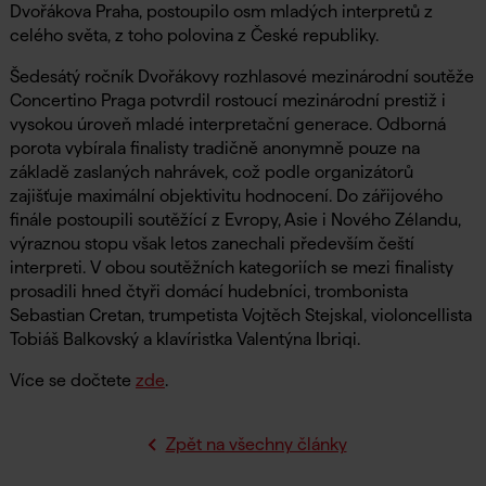
Dvořákova Praha, postoupilo osm mladých interpretů z
celého světa, z toho polovina z České republiky.
Šedesátý ročník Dvořákovy rozhlasové mezinárodní soutěže
Concertino Praga potvrdil rostoucí mezinárodní prestiž i
vysokou úroveň mladé interpretační generace. Odborná
porota vybírala finalisty tradičně anonymně pouze na
základě zaslaných nahrávek, což podle organizátorů
zajišťuje maximální objektivitu hodnocení. Do zářijového
finále postoupili soutěžící z Evropy, Asie i Nového Zélandu,
výraznou stopu však letos zanechali především čeští
interpreti. V obou soutěžních kategoriích se mezi finalisty
prosadili hned čtyři domácí hudebníci, trombonista
Sebastian Cretan, trumpetista Vojtěch Stejskal, violoncellista
Tobiáš Balkovský a klavíristka Valentýna Ibriqi.
Více se dočtete
zde
.
Zpět na všechny články