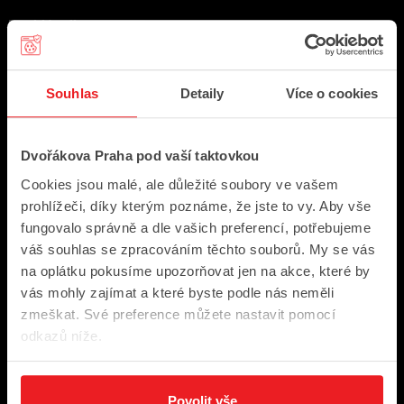
Rychlé odkazy
Program
Souhlas
Detaily
Více o cookies
Archiv
Festivalové novinky
Dvořákova Praha pod vaší taktovkou
Pro média
Cookies jsou malé, ale důležité soubory ve vašem
Kontakty
prohlížeči, díky kterým poznáme, že jste to vy. Aby vše
fungovalo správně a dle vašich preferencí, potřebujeme
váš souhlas se zpracováním těchto souborů. My se vás
Jak nakupovat
na oplátku pokusíme upozorňovat jen na akce, které by
vás mohly zajímat a které byste podle nás neměli
Vše o nákupu
zmeškat. Své preference můžete nastavit pomocí
Prodejní místa
odkazů níže.
Slevy
Dárkové poukazy
Povolit vše