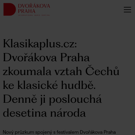
Klasikaplus.cz:
Dvořákova Praha
zkoumala vztah Čechů
ke klasické hudbě.
Denně ji poslouchá
desetina národa
Nový průzkum spojený s festivalem Dvořákova Praha