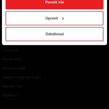
Povolit vše
Dárkové poukazy
Věrnostní program
Upravit
Studentský speciál
Odmítnout
O nás
O festivalu
Ročník 2026
Antonín Dvořák
Akademie klasické hudby
Napsali o nás
Publikace