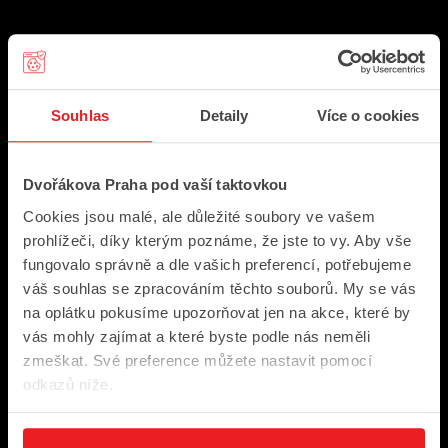
Rychlé odkazy
Program
Souhlas
Detaily
Více o cookies
Archiv
Festivalové novinky
Dvořákova Praha pod vaší taktovkou
Pro média
Cookies jsou malé, ale důležité soubory ve vašem
prohlížeči, díky kterým poznáme, že jste to vy. Aby vše
Kontakty
fungovalo správně a dle vašich preferencí, potřebujeme
váš souhlas se zpracováním těchto souborů. My se vás
na oplátku pokusíme upozorňovat jen na akce, které by
Jak nakupovat
vás mohly zajímat a které byste podle nás neměli
Vše o nákupu
zmeškat. Své preference můžete nastavit pomocí
odkazů níže.
Prodejní místa
Slevy