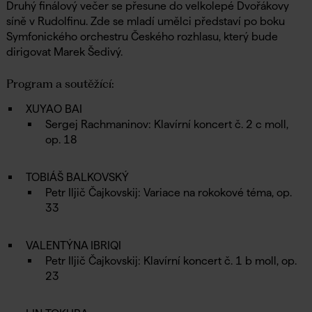
Druhý finálový večer se přesune do velkolepé Dvořákovy
síně v Rudolfinu. Zde se mladí umělci představí po boku
Symfonického orchestru Českého rozhlasu, který bude
dirigovat Marek Šedivý.
Program a soutěžící:
XUYAO BAI
Sergej Rachmaninov: Klavírní koncert č. 2 c moll,
op. 18
TOBIÁŠ BALKOVSKÝ
Petr Iljič Čajkovskij: Variace na rokokové téma, op.
33
VALENTÝNA IBRIQI
Petr Iljič Čajkovskij: Klavírní koncert č. 1 b moll, op.
23