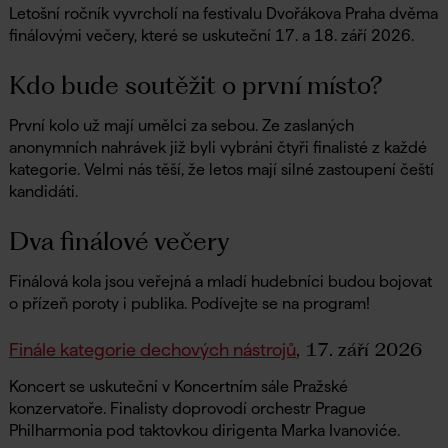
Letošní ročník vyvrcholí na festivalu Dvořákova Praha dvěma
finálovými večery, které se uskuteční 17. a 18. září 2026.
Kdo bude soutěžit o první místo?
První kolo už mají umělci za sebou. Ze zaslaných
anonymních nahrávek již byli vybráni čtyři finalisté z každé
kategorie. Velmi nás těší, že letos mají silné zastoupení čeští
kandidáti.
Dva finálové večery
Finálová kola jsou veřejná a mladí hudebníci budou bojovat
o přízeň poroty i publika. Podívejte se na program!
, 17. září 2026
Finále kategorie dechových nástrojů
Koncert se uskuteční v Koncertním sále Pražské
konzervatoře. Finalisty doprovodí orchestr Prague
Philharmonia pod taktovkou dirigenta Marka Ivanoviće.