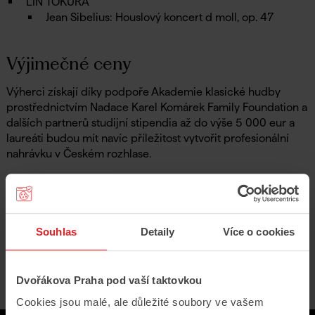
LIN TOKURA
Jean Sibelius: Houslový koncert d moll, op. 47
Výjimečné ceny
Výherci získají díky podpoře Akademie klasické hudby
prostřednictvím Nadace Karel Komárek Family Foundation a
dalších partnerů studijní stipendia až do výše 5 000 eur a
laureáti budou mít navíc příležitost vytvořit profesionální
nahrávku v Českém rozhlase.
Přijďte podpořit nastupující generaci profesionálů!
Foto: Vítězka Concertino Praga 2024 Zoja Syguda během
finálového koncertu v Rudolfinu. © Petra Hajská
Souhlas
Detaily
Více o cookies
Zpět na festivalové novinky
Dvořákova Praha pod vaší taktovkou
Cookies jsou malé, ale důležité soubory ve vašem