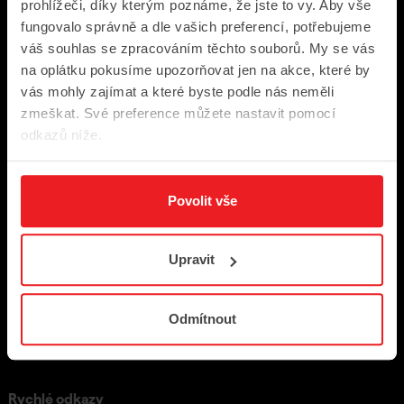
prohlížeči, díky kterým poznáme, že jste to vy. Aby vše
fungovalo správně a dle vašich preferencí, potřebujeme
Odebírejte novinky
váš souhlas se zpracováním těchto souborů. My se vás
na oplátku pokusíme upozorňovat jen na akce, které by
Festivalové novinky přímo do vaší schránky
vás mohly zajímat a které byste podle nás neměli
zmeškat. Své preference můžete nastavit pomocí
odkazů níže.
Povolit vše
Upravit
Odmítnout
Rychlé odkazy