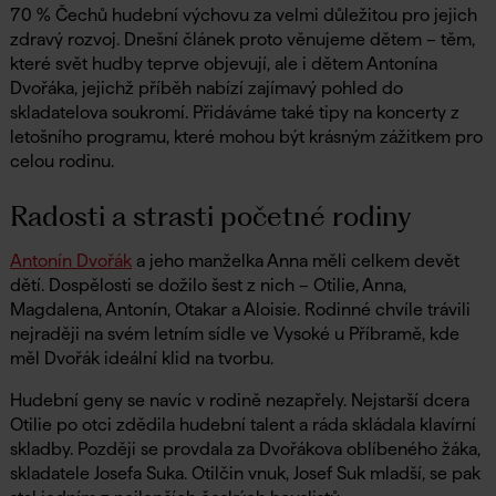
70 % Čechů hudební výchovu za velmi důležitou pro jejich
zdravý rozvoj. Dnešní článek proto věnujeme dětem – těm,
které svět hudby teprve objevují, ale i dětem Antonína
Dvořáka, jejichž příběh nabízí zajímavý pohled do
skladatelova soukromí. Přidáváme také tipy na koncerty z
letošního programu, které mohou být krásným zážitkem pro
celou rodinu.
Radosti a strasti početné rodiny
Antonín Dvořák
a jeho manželka Anna měli celkem devět
dětí. Dospělosti se dožilo šest z nich – Otilie, Anna,
Magdalena, Antonín, Otakar a Aloisie. Rodinné chvíle trávili
nejraději na svém letním sídle ve Vysoké u Příbramě, kde
měl Dvořák ideální klid na tvorbu.
Hudební geny se navíc v rodině nezapřely. Nejstarší dcera
Otilie po otci zdědila hudební talent a ráda skládala klavírní
skladby. Později se provdala za Dvořákova oblíbeného žáka,
skladatele Josefa Suka. Otilčin vnuk, Josef Suk mladší, se pak