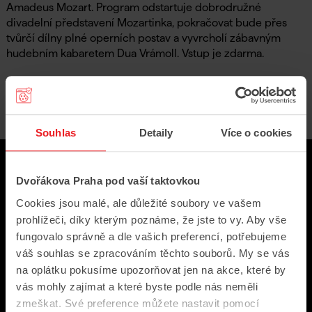
Amadeus Mozart. Program odstartuje dobrodružné
divadelní představení Mozartinka, pokračovat bude přes
tvůrčí dílny plné operních postav a vyvrcholí zábavným
hudebním kabaretem Dua Vrámoll. Vstup je zdarma.
Zpět na festivalové novinky
Souhlas
Detaily
Více o cookies
Odebírejte novinky
Dvořákova Praha pod vaší taktovkou
Cookies jsou malé, ale důležité soubory ve vašem
Festivalové novinky přímo do vaší schránky
prohlížeči, díky kterým poznáme, že jste to vy. Aby vše
fungovalo správně a dle vašich preferencí, potřebujeme
váš souhlas se zpracováním těchto souborů. My se vás
na oplátku pokusíme upozorňovat jen na akce, které by
vás mohly zajímat a které byste podle nás neměli
zmeškat. Své preference můžete nastavit pomocí