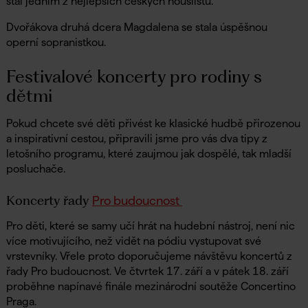
stal jedním z nejlepších českých houslistů.
Dvořákova druhá dcera Magdalena se stala úspěšnou
operní sopranistkou.
Festivalové koncerty pro rodiny s
dětmi
Pokud chcete své děti přivést ke klasické hudbě přirozenou
a inspirativní cestou, připravili jsme pro vás dva tipy z
letošního programu, které zaujmou jak dospělé, tak mladší
posluchače.
Koncerty řady
Pro budoucnost
Pro děti, které se samy učí hrát na hudební nástroj, není nic
více motivujícího, než vidět na pódiu vystupovat své
vrstevníky. Vřele proto doporučujeme návštěvu koncertů z
řady Pro budoucnost. Ve čtvrtek 17. září a v pátek 18. září
proběhne napínavé finále mezinárodní soutěže Concertino
Praga.