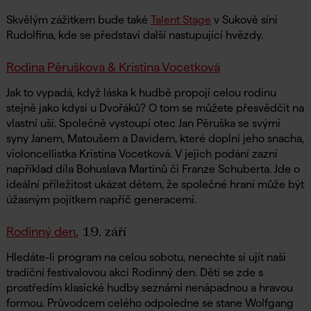
Skvělým zážitkem bude také
Talent Stage
v Sukově síni
Rudolfina, kde se představí další nastupující hvězdy.
Rodina Pěruškova & Kristina Vocetková
Jak to vypadá, když láska k hudbě propojí celou rodinu
stejně jako kdysi u Dvořáků? O tom se můžete přesvědčit na
vlastní uši. Společně vystoupí otec Jan Pěruška se svými
syny Janem, Matoušem a Davidem, které doplní jeho snacha,
violoncellistka Kristina Vocetková. V jejich podání zazní
například díla Bohuslava Martinů či Franze Schuberta. Jde o
ideální příležitost ukázat dětem, že společné hraní může být
úžasným pojítkem napříč generacemi.
, 19. září
Rodinný den
Hledáte-li program na celou sobotu, nenechte si ujít naši
tradiční festivalovou akci Rodinný den. Děti se zde s
prostředím klasické hudby seznámí nenápadnou a hravou
formou. Průvodcem celého odpoledne se stane Wolfgang