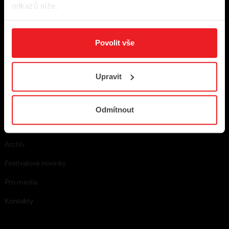
odkazů níže.
Povolit vše
Upravit
Rychlé odkazy
Odmítnout
Program
Archiv
Festivalové novinky
Pro média
Kontakty