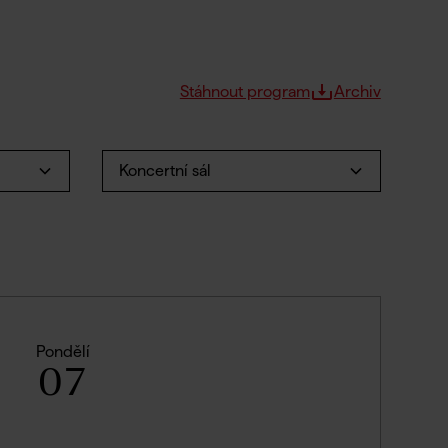
Stáhnout program
Archiv
Koncertní sál
Pondělí
07