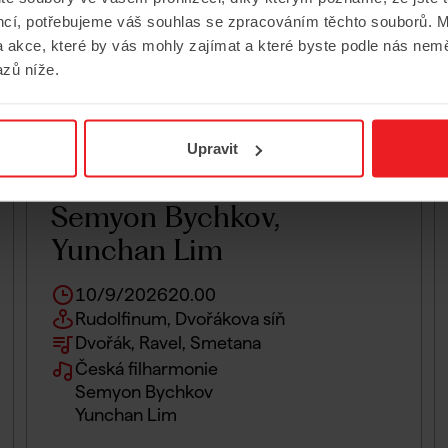
encí, potřebujeme váš souhlas se zpracováním těchto souborů. M
 akce, které by vás mohly zajímat a které byste podle nás nem
zů níže.
Upravit
Česká filharmonie,
Semyon Bychkov,
Yunchan Lim
10/9/2026
20.00
Rudolfinum, Dvořákova síň
Dvořák, Ravel, Smetana
Česká filharmonie
Semyon Bychkov
Yunchan Lim