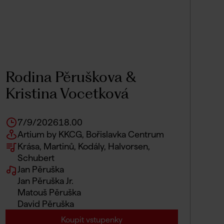
Rodina Pěruškova &
Kristina Vocetková
7/9/2026
18.00
Artium by KKCG, Bořislavka Centrum
Krása, Martinů, Kodály, Halvorsen,
Schubert
Jan Pěruška
Jan Pěruška Jr.
Matouš Pěruška
David Pěruška
Koupit vstupenky