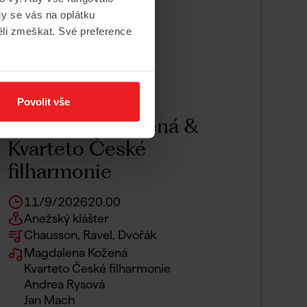
y se vás na oplátku
ěli zmeškat. Své preference
Povolit vše
Magdalena Kožená &
Kvarteto České
filharmonie
11/9/2026
20.00
Anežský klášter
Chausson, Ravel, Dvořák
Magdalena Kožená
Kvarteto České filharmonie
Andrea Rysová
Jan Mach