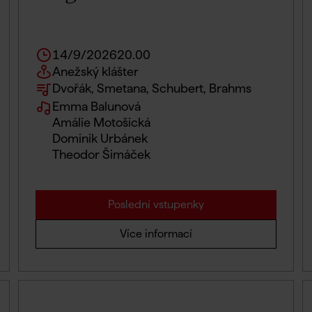
14/9/2026
20.00
Anežský klášter
Dvořák, Smetana, Schubert, Brahms
Emma Balunová
Amálie Motošická
Dominik Urbánek
Theodor Šimáček
Poslední vstupenky
Více informací