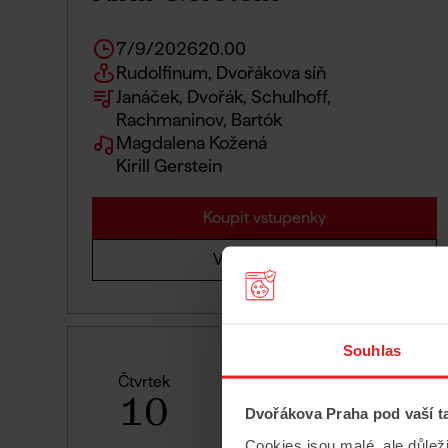
7/9/2026
20.00
Rudolfinum, Dvořákova síň
Janáček, Dvořák, Schulhoff,
Rachmaninov, Bartók
Magdalena Kožená
Kirill Gerstein
Koupit vstupenky
Více informací
Souhlas
Čtvrtek
10
Dvořákova Praha pod vaší t
Cookies jsou malé, ale důlež