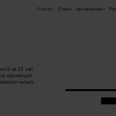
Program
O nás
Jak nakupovat
Pod
ch 5. až 23. září
plný výjimečných
udebních večerů.