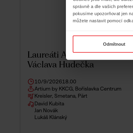
správně a dle vašich prefer
pokusíme upozorňovat jen na
můžete nastavit pomocí odka
Odmítnout
Laureáti Akademie
Václava Hudečka
10/9/2026
18.00
Artium by KKCG, Bořislavka Centrum
Kreisler, Smetana, Pärt
David Kubita
Jan Novák
Lukáš Klánský