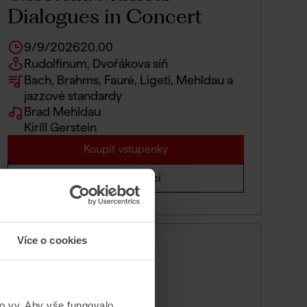
Dialogues in Concert
9/9/2026
20.00
Rudolfinum, Dvořákova síň
Bach, Brahms, Fauré, Ligeti, Mehldau a
jazzové standardy
Brad Mehldau
Kirill Gerstein
Koupit vstupenky
Více informací
Více o cookies
Pátek
11
to vy. Aby vše fungovalo