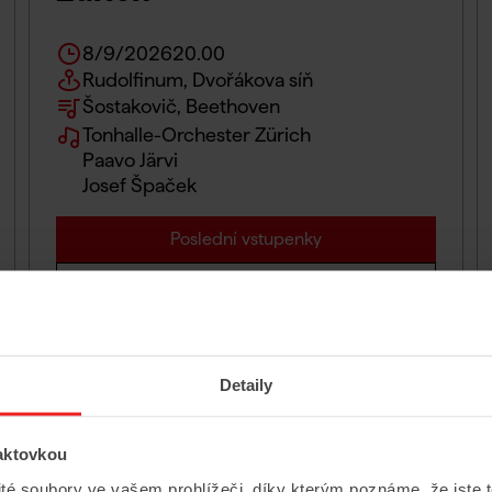
8/9/2026
20.00
Rudolfinum, Dvořákova síň
Šostakovič, Beethoven
Tonhalle-Orchester Zürich
Paavo Järvi
Josef Špaček
Poslední vstupenky
Více informací
Detaily
Čtvrtek
10
aktovkou
ité soubory ve vašem prohlížeči, díky kterým poznáme, že jste 