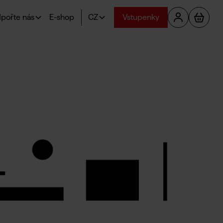
pořte nás
E-shop
CZ
Vstupenky