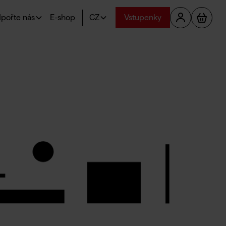
pořte nás
E-shop
CZ
Vstupenky