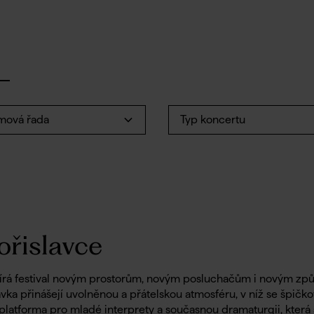
mová řada
Typ koncertu
ořislavce
írá festival novým prostorům, novým posluchačům i novým zp
ka přinášejí uvolněnou a přátelskou atmosféru, v níž se špičk
atforma pro mladé interprety a současnou dramaturgii, která s