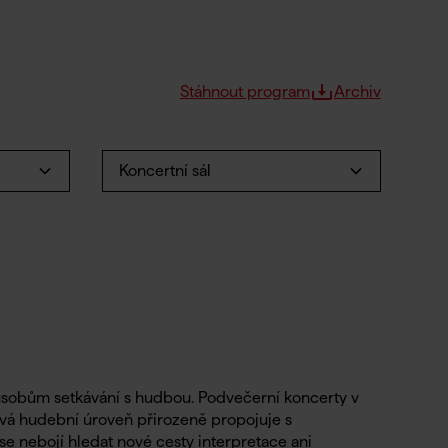
Stáhnout program
Archiv
Koncertní sál
ůsobům setkávání s hudbou. Podvečerní koncerty v
ová hudební úroveň přirozeně propojuje s
e nebojí hledat nové cesty interpretace ani