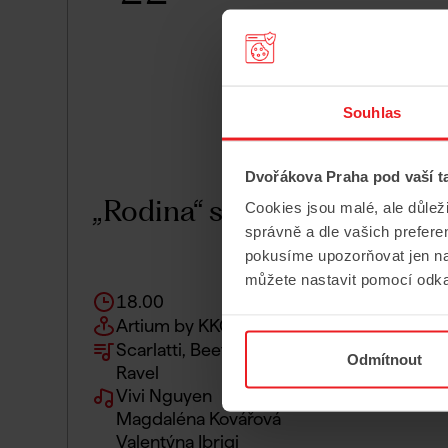
Souhlas
Dvořákova Praha pod vaší t
„Rodina“ stipendistů KKFF
Cookies jsou malé, ale důlež
správně a dle vašich prefer
pokusíme upozorňovat jen na
můžete nastavit pomocí odka
18.00
Artium by KKCG, Bořislavka Centrum
Scarlatti, Beethoven, Mozart, Prokofjev,
Odmítnout
Ravel
Vivi Nguyen
Magdaléna Kovářová
Valentýna Ibriqi