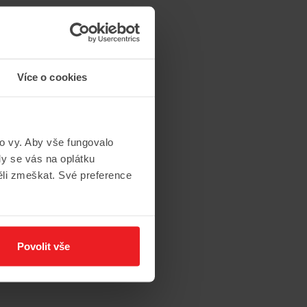
Více o cookies
to vy. Aby vše fungovalo
y se vás na oplátku
ěli zmeškat. Své preference
Povolit vše