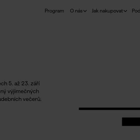
Program
O nás
Jak nakupovat
Pod
ch 5. až 23. září
plný výjimečných
udebních večerů.