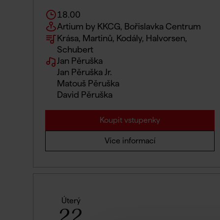
18.00
Artium by KKCG, Bořislavka Centrum
Krása, Martinů, Kodály, Halvorsen,
Schubert
Jan Pěruška
Jan Pěruška Jr.
Matouš Pěruška
David Pěruška
Koupit vstupenky
Více informací
Úterý
22