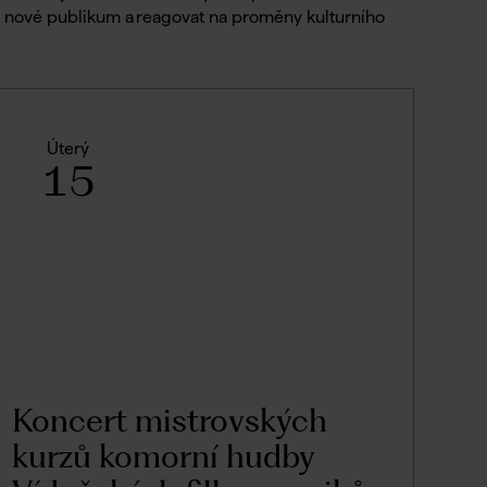
t nové publikum a reagovat na proměny kulturního
Úterý
15
Koncert mistrovských
kurzů komorní hudby