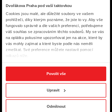
Dvořákova Praha pod vaší taktovkou
Cookies jsou malé, ale důležité soubory ve vašem
prohlížeči, díky kterým poznáme, že jste to vy. Aby vše
fungovalo správně a dle vašich preferencí, potřebujeme
váš souhlas se zpracováním těchto souborů. My se vás
na oplátku pokusíme upozorňovat jen na akce, které by
vás mohly zajímat a které byste podle nás neměli
Quick Links
zmeškat. Své preference můžete nastavit pomocí
Programme
odkazů níže.
Archive
Festival News
Povolit vše
Media
Upravit
Contacts
Odmítnout
How to Buy